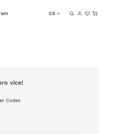
Košík
gram
CS
pro více!
er Codes