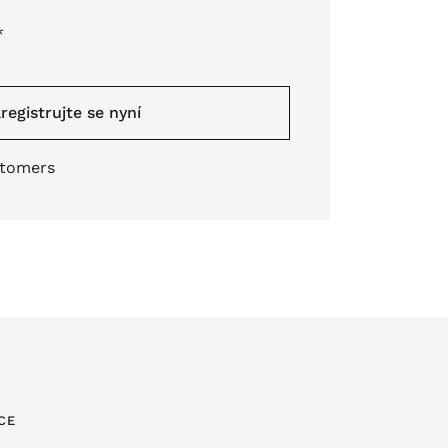
*
registrujte se nyní
stomers
CE