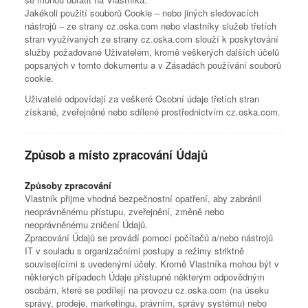
Jakékoli použití souborů Cookie – nebo jiných sledovacích
nástrojů – ze strany cz.oska.com nebo vlastníky služeb třetích
stran využívaných ze strany cz.oska.com slouží k poskytování
služby požadované Uživatelem, kromě veškerých dalších účelů
popsaných v tomto dokumentu a v Zásadách používání souborů
cookie.
Uživatelé odpovídají za veškeré Osobní údaje třetích stran
získané, zveřejněné nebo sdílené prostřednictvím cz.oska.com.
Způsob a místo zpracování Údajů
Způsoby zpracování
Vlastník přijme vhodná bezpečnostní opatření, aby zabránil
neoprávněnému přístupu, zveřejnění, změně nebo
neoprávněnému zničení Údajů.
Zpracování Údajů se provádí pomocí počítačů a/nebo nástrojů
IT v souladu s organizačními postupy a režimy striktně
souvisejícími s uvedenými účely. Kromě Vlastníka mohou být v
některých případech Údaje přístupné některým odpovědným
osobám, které se podílejí na provozu cz.oska.com (na úseku
správy, prodeje, marketingu, právním, správy systému) nebo