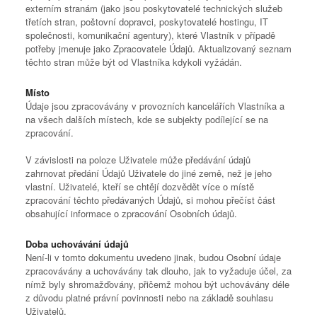
externím stranám (jako jsou poskytovatelé technických služeb
třetích stran, poštovní dopravci, poskytovatelé hostingu, IT
společnosti, komunikační agentury), které Vlastník v případě
potřeby jmenuje jako Zpracovatele Údajů. Aktualizovaný seznam
těchto stran může být od Vlastníka kdykoli vyžádán.
Místo
Údaje jsou zpracovávány v provozních kancelářích Vlastníka a
na všech dalších místech, kde se subjekty podílející se na
zpracování.
V závislosti na poloze Uživatele může předávání údajů
zahrnovat předání Údajů Uživatele do jiné země, než je jeho
vlastní. Uživatelé, kteří se chtějí dozvědět více o místě
zpracování těchto předávaných Údajů, si mohou přečíst část
obsahující informace o zpracování Osobních údajů.
Doba uchovávání údajů
Není-li v tomto dokumentu uvedeno jinak, budou Osobní údaje
zpracovávány a uchovávány tak dlouho, jak to vyžaduje účel, za
nímž byly shromažďovány, přičemž mohou být uchovávány déle
z důvodu platné právní povinnosti nebo na základě souhlasu
Uživatelů.