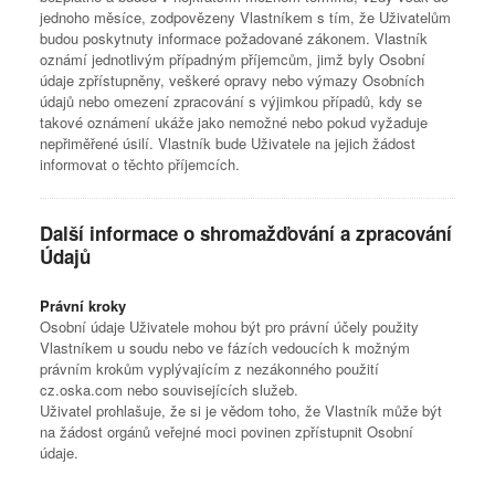
jednoho měsíce, zodpovězeny Vlastníkem s tím, že Uživatelům
budou poskytnuty informace požadované zákonem. Vlastník
oznámí jednotlivým případným příjemcům, jimž byly Osobní
údaje zpřístupněny, veškeré opravy nebo výmazy Osobních
údajů nebo omezení zpracování s výjimkou případů, kdy se
takové oznámení ukáže jako nemožné nebo pokud vyžaduje
nepřiměřené úsilí. Vlastník bude Uživatele na jejich žádost
informovat o těchto příjemcích.
Další informace o shromažďování a zpracování
Údajů
Právní kroky
Osobní údaje Uživatele mohou být pro právní účely použity
Vlastníkem u soudu nebo ve fázích vedoucích k možným
právním krokům vyplývajícím z nezákonného použití
cz.oska.com nebo souvisejících služeb.
Uživatel prohlašuje, že si je vědom toho, že Vlastník může být
na žádost orgánů veřejné moci povinen zpřístupnit Osobní
údaje.