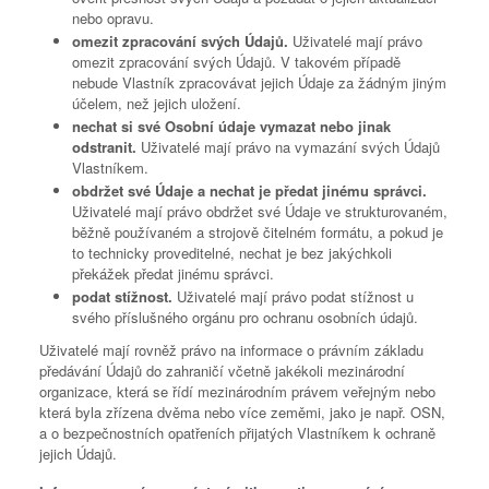
nebo opravu.
omezit zpracování svých Údajů.
Uživatelé mají právo
omezit zpracování svých Údajů. V takovém případě
nebude Vlastník zpracovávat jejich Údaje za žádným jiným
účelem, než jejich uložení.
nechat si své Osobní údaje vymazat nebo jinak
odstranit.
Uživatelé mají právo na vymazání svých Údajů
Vlastníkem.
obdržet své Údaje a nechat je předat jinému správci.
Uživatelé mají právo obdržet své Údaje ve strukturovaném,
běžně používaném a strojově čitelném formátu, a pokud je
to technicky proveditelné, nechat je bez jakýchkoli
překážek předat jinému správci.
podat stížnost.
Uživatelé mají právo podat stížnost u
svého příslušného orgánu pro ochranu osobních údajů.
Uživatelé mají rovněž právo na informace o právním základu
předávání Údajů do zahraničí včetně jakékoli mezinárodní
organizace, která se řídí mezinárodním právem veřejným nebo
která byla zřízena dvěma nebo více zeměmi, jako je např. OSN,
a o bezpečnostních opatřeních přijatých Vlastníkem k ochraně
jejich Údajů.