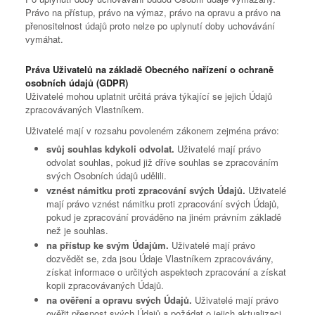
Právo na přístup, právo na výmaz, právo na opravu a právo na
přenositelnost údajů proto nelze po uplynutí doby uchovávání
vymáhat.
Práva Uživatelů na základě Obecného nařízení o ochraně
osobních údajů (GDPR)
Uživatelé mohou uplatnit určitá práva týkající se jejich Údajů
zpracovávaných Vlastníkem.
Uživatelé mají v rozsahu povoleném zákonem zejména právo:
svůj souhlas kdykoli odvolat.
Uživatelé mají právo
odvolat souhlas, pokud již dříve souhlas se zpracováním
svých Osobních údajů udělili.
vznést námitku proti zpracování svých Údajů.
Uživatelé
mají právo vznést námitku proti zpracování svých Údajů,
pokud je zpracování prováděno na jiném právním základě
než je souhlas.
na přístup ke svým Údajům.
Uživatelé mají právo
dozvědět se, zda jsou Údaje Vlastníkem zpracovávány,
získat informace o určitých aspektech zpracování a získat
kopii zpracovávaných Údajů.
na ověření a opravu svých Údajů.
Uživatelé mají právo
ověřit přesnost svých Údajů a požádat o jejich aktualizaci