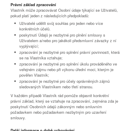
Právní základ zpracování
Vlastník může zpracovávat Osobní údaje týkající se Uživatelů,
pokud platí jeden z následujících předpokladů:
Uživatelé udělili svůj souhlas pro jeden nebo více
konkrétních účelů.
poskytnutí Údajů je nezbytné pro plnění smlouvy s
Uživatelem a/nebo pro jakékoli předsmluvní závazky z ní
vyplývající;
zpracování je nezbytné pro splnění právní povinnosti, která
se na Vlastníka vztahuje;
zpracování je nezbytné pro splnění úkolu prováděného ve
veřejném zájmu nebo při výkonu úřední moci, kterým je
pověřen Vlastník;
zpracování je nezbytné pro účely oprávněných zájmů
sledovaných Vlastníkem nebo třetí stranou.
V každém případě Vlastník rád pomůže objasnit konkrétní
právní základ, který se vztahuje na zpracování, zejména zda je
poskytnutí Osobních údajů zákonným nebo smluvním
požadavkem nebo požadavkem nezbytným pro uzavření
smlouvy.
Další informace o době uchovávání