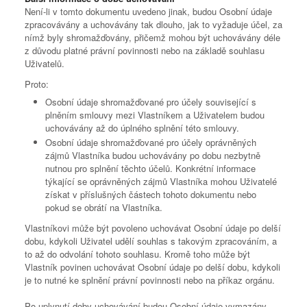
Není-li v tomto dokumentu uvedeno jinak, budou Osobní údaje
zpracovávány a uchovávány tak dlouho, jak to vyžaduje účel, za
nímž byly shromažďovány, přičemž mohou být uchovávány déle
z důvodu platné právní povinnosti nebo na základě souhlasu
Uživatelů.
Proto:
Osobní údaje shromažďované pro účely související s
plněním smlouvy mezi Vlastníkem a Uživatelem budou
uchovávány až do úplného splnění této smlouvy.
Osobní údaje shromažďované pro účely oprávněných
zájmů Vlastníka budou uchovávány po dobu nezbytně
nutnou pro splnění těchto účelů. Konkrétní informace
týkající se oprávněných zájmů Vlastníka mohou Uživatelé
získat v příslušných částech tohoto dokumentu nebo
pokud se obrátí na Vlastníka.
Vlastníkovi může být povoleno uchovávat Osobní údaje po delší
dobu, kdykoli Uživatel udělí souhlas s takovým zpracováním, a
to až do odvolání tohoto souhlasu. Kromě toho může být
Vlastník povinen uchovávat Osobní údaje po delší dobu, kdykoli
je to nutné ke splnění právní povinnosti nebo na příkaz orgánu.
Po uplynutí doby uchovávání budou Osobní údaje vymazány.