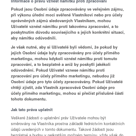
Informace o právu vznést námitku proti zpracování
Pokud jsou Osobní údaje zpracovávány ve veřejném zájmu,
při výkonu úřední moci svěřené Vlastníkovi nebo pro účely
oprávněných zájmů sledovaných Vlastníkem, mohou
Uživatelé vznést námitku proti takovému zpracování, a to
poskytnutím důvodu souvisejícího s jejich konkrétní situací,
aby námitku odůvodnili.
Je však nutné, aby si Uživatelé byli vědomi, že pokud by
jejich Osobní údaje byly zpracovávány pro účely přímého
marketingu, mohou kdykoli vznést námitku proti tomuto
zpracování, a to bezplatně a aniž by poskytli jakékoli
odůvodnění. Pokud Uživatel vznese námitku proti
zpracování pro účely přímého marketingu, nebudou již
Osobní údaje pro tyto účely zpracovávány. Pokud Uživatelé
chtějí zjistit, zda Vlastník zpracovává Osobní údaje pro
účely přímého marketingu, mohou si přečíst příslušné části
tohoto dokumentu.
Jak tato práva uplatnit
Veškeré žádosti o uplatnění práv Uživatele mohou být
směrovány na Vlastníka prostna základě řednictvím kontaktních
údajů uvedených v tomto dokumentu. Takové žádosti jsou
bezplatné a budou v nejkratším možném termínu, vždy však do