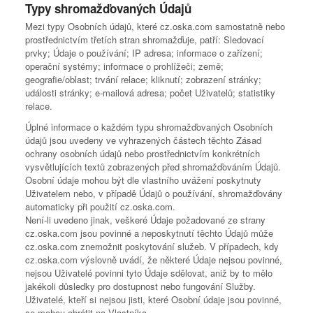
Typy shromažďovaných Údajů
Mezi typy Osobních údajů, které cz.oska.com samostatně nebo
prostřednictvím třetích stran shromažďuje, patří: Sledovací
prvky; Údaje o používání; IP adresa; informace o zařízení;
operační systémy; informace o prohlížeči; země;
geografie/oblast; trvání relace; kliknutí; zobrazení stránky;
události stránky; e-mailová adresa; počet Uživatelů; statistiky
relace.
Úplné informace o každém typu shromažďovaných Osobních
údajů jsou uvedeny ve vyhrazených částech těchto Zásad
ochrany osobních údajů nebo prostřednictvím konkrétních
vysvětlujících textů zobrazených před shromažďováním Údajů.
Osobní údaje mohou být dle vlastního uvážení poskytnuty
Uživatelem nebo, v případě Údajů o používání, shromažďovány
automaticky při použití cz.oska.com.
Není-li uvedeno jinak, veškeré Údaje požadované ze strany
cz.oska.com jsou povinné a neposkytnutí těchto Údajů může
cz.oska.com znemožnit poskytování služeb. V případech, kdy
cz.oska.com výslovně uvádí, že některé Údaje nejsou povinné,
nejsou Uživatelé povinni tyto Údaje sdělovat, aniž by to mělo
jakékoli důsledky pro dostupnost nebo fungování Služby.
Uživatelé, kteří si nejsou jisti, které Osobní údaje jsou povinné,
se mohou obrátit na Vlastníka.