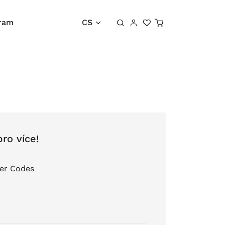
Košík
gram
CS
pro více!
er Codes