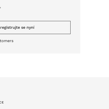
*
registrujte se nyní
stomers
CE