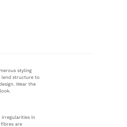
umerous styling
 lend structure to
 design. Wear the
look.
irregularities in
 fibres are