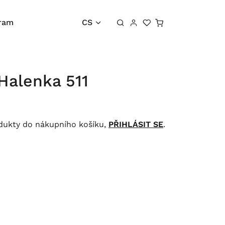
Košík
gram
CS
Halenka 511
odukty do nákupního košíku,
PŘIHLÁSIT SE
.