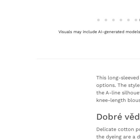
Visuals may include AI-generated models 
This long-sleeved
options. The styl
the A-line silhoue
knee-length blous
Dobré věd
Delicate cotton po
the dyeing are a d