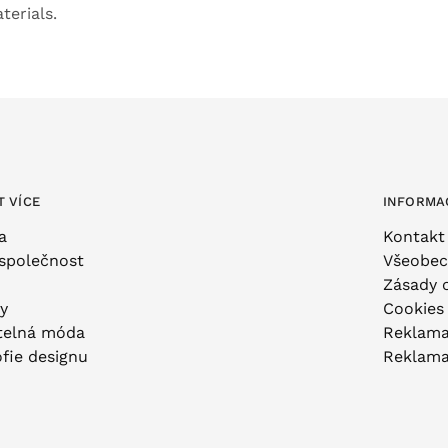
erials.
T VÍCE
INFORMA
a
Kontakt
společnost
Všeobec
Zásady 
ty
Cookies
telná móda
Reklama
ofie designu
Reklama