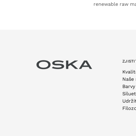
renewable raw mat
ZJISTI
Kvalit
Naše 
Barvy
Silue
Udrži
Filoz