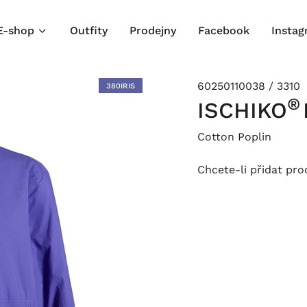
E-shop
Outfity
Prodejny
Facebook
Insta
60250110038 / 3310
380IRIS
®
ISCHIKO
Cotton Poplin
Chcete-li přidat pr