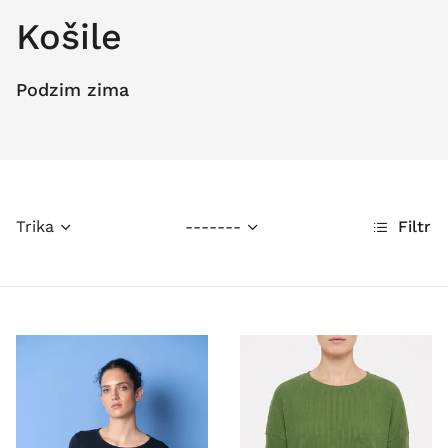
Košile
Podzim zima
Trika
-------
Filtr